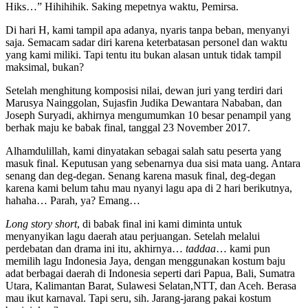
Hiks…” Hihihihik. Saking mepetnya waktu, Pemirsa.
Di hari H, kami tampil apa adanya, nyaris tanpa beban, menyanyi
saja. Semacam sadar diri karena keterbatasan personel dan waktu
yang kami miliki. Tapi tentu itu bukan alasan untuk tidak tampil
maksimal, bukan?
Setelah menghitung komposisi nilai, dewan juri yang terdiri dari
Marusya Nainggolan, Sujasfin Judika Dewantara Nababan, dan
Joseph Suryadi, akhirnya mengumumkan 10 besar penampil yang
berhak maju ke babak final, tanggal 23 November 2017.
Alhamdulillah, kami dinyatakan sebagai salah satu peserta yang
masuk final. Keputusan yang sebenarnya dua sisi mata uang. Antara
senang dan deg-degan. Senang karena masuk final, deg-degan
karena kami belum tahu mau nyanyi lagu apa di 2 hari berikutnya,
hahaha… Parah, ya? Emang…
Long story short
, di babak final ini kami diminta untuk
menyanyikan lagu daerah atau perjuangan. Setelah melalui
perdebatan dan drama ini itu, akhirnya…
taddaa
… kami pun
memilih lagu Indonesia Jaya, dengan menggunakan kostum baju
adat berbagai daerah di Indonesia seperti dari Papua, Bali, Sumatra
Utara, Kalimantan Barat, Sulawesi Selatan,NTT, dan Aceh. Berasa
mau ikut karnaval. Tapi seru, sih. Jarang-jarang pakai kostum