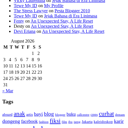
Vicky Laurentina
on
Jejak Bahasa di Era Linimasa
Tewe My ID
on
My Profile
The Stress Lawyer
on
Pesta Blogger 2010
Tewe My ID
on
Jejak Bahasa di Era Linimasa
Fenty
on
An Unexpected Stay, A Life Reset
Desty
on
An Unexpected Stay, A Life Reset
Devi Eriana
on
An Unexpected Stay, A Life Reset
August 2026
M
T
W
T
F
S
S
1
2
3
4
5
6
7
8
9
10
11
12
13
14
15
16
17
18
19
20
21
22
23
24
25
26
27
28
29
30
31
« Mar
Tags
anak
curhat
blog
bayi
buku
absurd
artis
cpns
blogger
callcentre
demam
fiksi
dongeng
karir
facebook
Jakarta
kaleidoskop
fashion
film
ibu
iseng