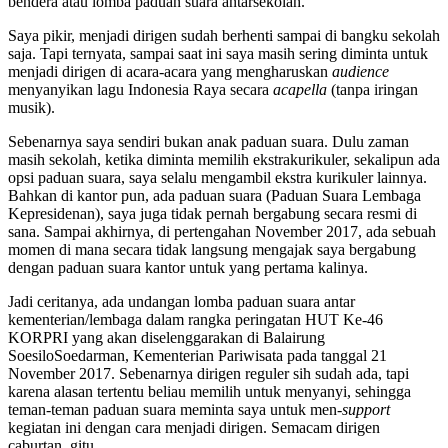
bendera atau lomba paduan suara antarsekolah.
Saya pikir, menjadi dirigen sudah berhenti sampai di bangku sekolah
saja. Tapi ternyata, sampai saat ini saya masih sering diminta untuk
menjadi dirigen di acara-acara yang mengharuskan
audience
menyanyikan lagu Indonesia Raya secara
acapella
(tanpa iringan
musik).
Sebenarnya saya sendiri bukan anak paduan suara. Dulu zaman
masih sekolah, ketika diminta memilih ekstrakurikuler, sekalipun ada
opsi paduan suara, saya selalu mengambil ekstra kurikuler lainnya.
Bahkan di kantor pun, ada paduan suara (Paduan Suara Lembaga
Kepresidenan), saya juga tidak pernah bergabung secara resmi di
sana. Sampai akhirnya, di pertengahan November 2017, ada sebuah
momen di mana secara tidak langsung mengajak saya bergabung
dengan paduan suara kantor untuk yang pertama kalinya.
Jadi ceritanya, ada undangan lomba paduan suara antar
kementerian/lembaga dalam rangka peringatan HUT Ke-46
KORPRI yang akan diselenggarakan di Balairung
SoesiloSoedarman, Kementerian Pariwisata pada tanggal 21
November 2017. Sebenarnya dirigen reguler sih sudah ada, tapi
karena alasan tertentu beliau memilih untuk menyanyi, sehingga
teman-teman paduan suara meminta saya untuk men-
support
kegiatan ini dengan cara menjadi dirigen. Semacam dirigen
caburtan, gitu.