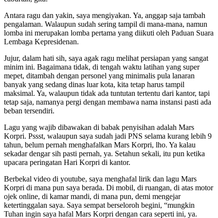
Antara ragu dan yakin, saya mengiyakan. Ya, anggap saja tambah
pengalaman. Walaupun sudah sering tampil di mana-mana, namun
lomba ini merupakan lomba pertama yang diikuti oleh Paduan Suara
Lembaga Kepresidenan.
Jujur, dalam hati sih, saya agak ragu melihat persiapan yang sangat
minim ini. Bagaimana tidak, di tengah waktu latihan yang super
mepet, ditambah dengan personel yang minimalis pula lanaran
banyak yang sedang dinas luar kota, kita tetap harus tampil
maksimal. Ya, walaupun tidak ada tuntutan tertentu dari kantor, tapi
tetap saja, namanya pergi dengan membawa nama instansi pasti ada
beban tersendiri.
Lagu yang wajib dibawakan di babak penyisihan adalah Mars
Korpri. Pssst, walaupun saya sudah jadi PNS selama kurang lebih 9
tahun, belum pernah menghafalkan Mars Korpri, lho. Ya kalau
sekadar dengar sih pasti pernah, ya. Setahun sekali, itu pun ketika
upacara peringatan Hari Korpri di kantor.
Berbekal video di youtube, saya menghafal lirik dan lagu Mars
Korpri di mana pun saya berada. Di mobil, di ruangan, di atas motor
ojek online, di kamar mandi, di mana pun, demi mengejar
ketertinggalan saya. Saya sempat berseloroh begini, “mungkin
Tuhan ingin saya hafal Mars Korpri dengan cara seperti ini, ya.