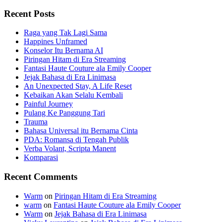
for:
Recent Posts
Raga yang Tak Lagi Sama
Happines Unframed
Konselor Itu Bernama AI
Piringan Hitam di Era Streaming
Fantasi Haute Couture ala Emily Cooper
Jejak Bahasa di Era Linimasa
An Unexpected Stay, A Life Reset
Kebaikan Akan Selalu Kembali
Painful Journey
Pulang Ke Panggung Tari
Trauma
Bahasa Universal itu Bernama Cinta
PDA: Romansa di Tengah Publik
Verba Volant, Scripta Manent
Komparasi
Recent Comments
Warm
on
Piringan Hitam di Era Streaming
warm
on
Fantasi Haute Couture ala Emily Cooper
Warm
on
Jejak Bahasa di Era Linimasa