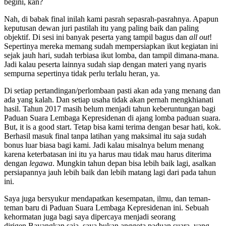
begini, kan?
Nah, di babak final inilah kami pasrah sepasrah-pasrahnya. Apapun
keputusan dewan juri pastilah itu yang paling baik dan paling
objektif. Di sesi ini banyak peserta yang tampil bagus dan
all out
!
Sepertinya mereka memang sudah mempersiapkan ikut kegiatan ini
sejak jauh hari, sudah terbiasa ikut lomba, dan tampil dimana-mana.
Jadi kalau peserta lainnya sudah siap dengan materi yang nyaris
sempurna sepertinya tidak perlu terlalu heran, ya.
Di setiap pertandingan/perlombaan pasti akan ada yang menang dan
ada yang kalah. Dan setiap usaha tidak akan pernah mengkhianati
hasil. Tahun 2017 masih belum menjadi tahun keberuntungan bagi
Paduan Suara Lembaga Kepresidenan di ajang lomba paduan suara.
But, it is a good start. Tetap bisa kami terima dengan besar hati, kok.
Berhasil masuk final tanpa latihan yang maksimal itu saja sudah
bonus luar biasa bagi kami. Jadi kalau misalnya belum menang
karena keterbatasan ini itu ya harus mau tidak mau harus diterima
dengan
legawa
. Mungkin tahun depan bisa lebih baik lagi, asalkan
persiapannya jauh lebih baik dan lebih matang lagi dari pada tahun
ini.
Saya juga bersyukur mendapatkan kesempatan, ilmu, dan teman-
teman baru di Paduan Suara Lembaga Kepresidenan ini. Sebuah
kehormatan juga bagi saya dipercaya menjadi seorang
dirigen.Bayangkan saja, saya bukan anggota paduan suara, yang