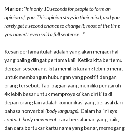
Marion:
“It is only 10 seconds for people to form an
opinion of you. This opinion stays in their mind, and you
rarely get a second chance to change it; most of the time
you haven’t even said a full sentence…”
Kesan pertama itulah adalah yang akan menjadi hal
yang paling diingat pertama kali. Ketika kita bertemu
dengan seseorang, kita memiliki kurang lebih 5 menit
untuk membangun hubungan yang positif dengan
orang tersebut. Tapi bagian yang memiliki pengaruh
4x lebih besar untuk memproyeksikan diri kita di
depan orang lain adalah komunikasi yang berasal dari
bahasa nonverbal
(body language).
Dalam hal ini
eye
contact, body movement
, cara bersalaman yang baik,
dan cara bertukar kartu nama yang benar, memegang