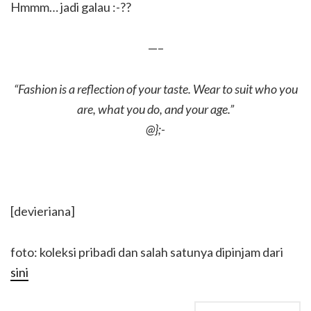
Hmmm… jadi galau :-??
—–
“Fashion is a reflection of your taste. Wear to suit who you
are, what you do, and your age.”
@};-
[devieriana]
foto: koleksi pribadi dan salah satunya dipinjam dari
sini