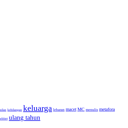
keluarga
macet
MC
metafora
lebaran
menulis
milan
kehilangan
ulang tahun
witter