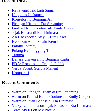
Recent Posts
Raga yang Tak Lagi Sama
Happines Unframed
Konselor Itu Bernama AI
Piringan Hitam di Era Streaming
Fantasi Haute Couture ala Emily Cooper
Jejak Bahasa di Era Linimasa
An Unexpected Stay, A Life Reset
Kebaikan Akan Selalu Kembali
Painful Journey
Pulang Ke Panggung Tari
Trauma
Bahasa Universal itu Bernama Cinta
PDA: Romansa di Tengah Publik
Verba Volant, Scripta Manent
Komparasi
Recent Comments
Warm
on
Piringan Hitam di Era Streaming
warm
on
Fantasi Haute Couture ala Emily Cooper
Warm
on
Jejak Bahasa di Era Linimasa
Vicky Laurentina
on
Jejak Bahasa di Era Linimasa
Tewe My ID
on
My Profile