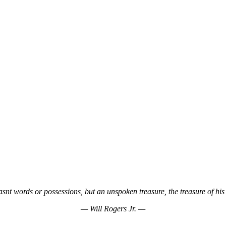
asnt words or possessions, but an unspoken treasure, the treasure of hi
— Will Rogers Jr. —
—