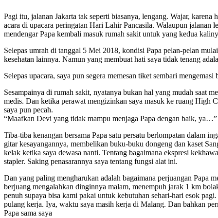
Pagi itu, jalanan Jakarta tak seperti biasanya, lengang. Wajar, karen
acara di upacara peringatan Hari Lahir Pancasila. Walaupun jalanan 
mendengar Papa kembali masuk rumah sakit untuk yang kedua kaliny
Selepas umrah di tanggal 5 Mei 2018, kondisi Papa pelan-pelan mul
kesehatan lainnya. Namun yang membuat hati saya tidak tenang adalah
Selepas upacara, saya pun segera memesan tiket sembari mengemasi 
Sesampainya di rumah sakit, nyatanya bukan hal yang mudah saat meny
medis. Dan ketika perawat mengizinkan saya masuk ke ruang High Car
saya pun pecah.
“Maafkan Devi yang tidak mampu menjaga Papa dengan baik, ya…”
Tiba-tiba kenangan bersama Papa satu persatu berlompatan dalam i
gitar kesayangannya, membelikan buku-buku dongeng dan kaset Sang
kelak ketika saya dewasa nanti. Tentang bagaimana ekspresi kekhawat
stapler. Saking penasarannya saya tentang fungsi alat ini.
Dan yang paling mengharukan adalah bagaimana perjuangan Papa meny
berjuang mengalahkan dinginnya malam, menempuh jarak 1 km bolak-
penuh supaya bisa kami pakai untuk kebutuhan sehari-hari esok pagi. 
pulang kerja. Iya, waktu saya masih kerja di Malang. Dan bahkan per
Papa sama saya