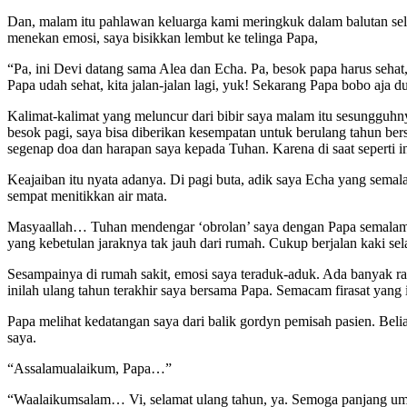
Dan, malam itu pahlawan keluarga kami meringkuk dalam balutan seli
menekan emosi, saya bisikkan lembut ke telinga Papa,
“Pa, ini Devi datang sama Alea dan Echa. Pa, besok papa harus seha
Papa udah sehat, kita jalan-jalan lagi, yuk! Sekarang Papa bobo aja 
Kalimat-kalimat yang meluncur dari bibir saya malam itu sesungguhn
besok pagi, saya bisa diberikan kesempatan untuk berulang tahun be
segenap doa dan harapan saya kepada Tuhan. Karena di saat seperti
Keajaiban itu nyata adanya. Di pagi buta, adik saya Echa yang sema
sempat menitikkan air mata.
Masyaallah… Tuhan mendengar ‘obrolan’ saya dengan Papa semalam.
yang kebetulan jaraknya tak jauh dari rumah. Cukup berjalan kaki sel
Sesampainya di rumah sakit, emosi saya teraduk-aduk. Ada banyak ra
inilah ulang tahun terakhir saya bersama Papa. Semacam firasat yang 
Papa melihat kedatangan saya dari balik gordyn pemisah pasien. Beliau
saya.
“Assalamualaikum, Papa…”
“Waalaikumsalam… Vi, selamat ulang tahun, ya. Semoga panjang umur