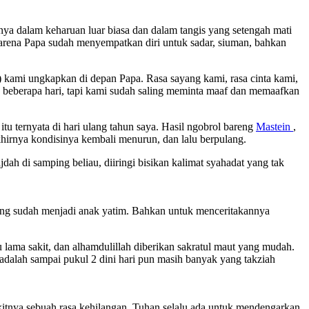
inya dalam keharuan luar biasa dan dalam tangis yang setengah mati
 karena Papa sudah menyempatkan diri untuk sadar, siuman, bahkan
) kami ungkapkan di depan Papa. Rasa sayang kami, rasa cinta kami,
g beberapa hari, tapi kami sudah saling meminta maaf dan memaafkan
itu ternyata di hari ulang tahun saya. Hasil ngobrol bareng
Mastein
,
akhirnya kondisinya kembali menurun, dan lalu berpulang.
ah di samping beliau, diiringi bisikan kalimat syahadat yang tak
ng sudah menjadi anak yatim. Bahkan untuk menceritakannya
 lama sakit, dan alhamdulillah diberikan sakratul maut yang mudah.
alah sampai pukul 2 dini hari pun masih banyak yang takziah
kitnya sebuah rasa kehilangan, Tuhan selalu ada untuk mendengarkan