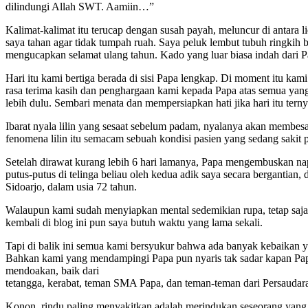
dilindungi Allah SWT. Aamiin…”
Kalimat-kalimat itu terucap dengan susah payah, meluncur di antara 
saya tahan agar tidak tumpah ruah. Saya peluk lembut tubuh ringkih 
mengucapkan selamat ulang tahun. Kado yang luar biasa indah dari P
Hari itu kami bertiga berada di sisi Papa lengkap. Di moment itu ka
rasa terima kasih dan penghargaan kami kepada Papa atas semua yang
lebih dulu. Sembari menata dan mempersiapkan hati jika hari itu tern
Ibarat nyala lilin yang sesaat sebelum padam, nyalanya akan membesar 
fenomena lilin itu semacam sebuah kondisi pasien yang sedang sakit p
Setelah dirawat kurang lebih 6 hari lamanya, Papa mengembuskan napas
putus-putus di telinga beliau oleh kedua adik saya secara bergantia
Sidoarjo, dalam usia 72 tahun.
Walaupun kami sudah menyiapkan mental sedemikian rupa, tetap sa
kembali di blog ini pun saya butuh waktu yang lama sekali.
Tapi di balik ini semua kami bersyukur bahwa ada banyak kebaikan ya
Bahkan kami yang mendampingi Papa pun nyaris tak sadar kapan Pap
mendoakan, baik dari
tetangga, kerabat, teman SMA Papa, dan teman-teman dari Persaudar
Konon, rindu paling menyakitkan adalah merindukan seseorang yang t