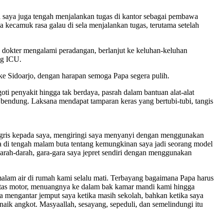
sama saya juga tengah menjalankan tugas di kantor sebagai pembawa
 kecamuk rasa galau di sela menjalankan tugas, terutama setelah
 dokter mengalami peradangan, berlanjut ke keluhan-keluhan
ng ICU.
e Sidoarjo, dengan harapan semoga Papa segera pulih.
ti penyakit hingga tak berdaya, pasrah dalam bantuan alat-alat
 bendung. Laksana mendapat tamparan keras yang bertubi-tubi, tangis
ggris kepada saya, mengiringi saya menyanyi dengan menggunakan
 di tengah malam buta tentang kemungkinan saya jadi seorang model
darah-darah, gara-gara saya jepret sendiri dengan menggunakan
alam air di rumah kami selalu mati. Terbayang bagaimana Papa harus
atas motor, menuangnya ke dalam bak kamar mandi kami hingga
pa mengantar jemput saya ketika masih sekolah, bahkan ketika saya
aik angkot. Masyaallah, sesayang, sepeduli, dan semelindungi itu