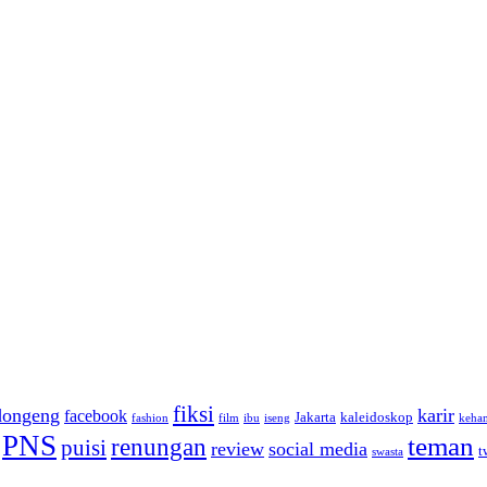
fiksi
dongeng
karir
facebook
Jakarta
kaleidoskop
fashion
film
ibu
iseng
keha
PNS
teman
renungan
puisi
review
social media
t
swasta