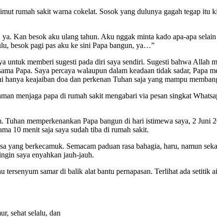
mut rumah sakit warna cokelat. Sosok yang dulunya gagah tegap itu ki
t, ya. Kan besok aku ulang tahun. Aku nggak minta kado apa-apa sela
dulu, besok pagi pas aku ke sini Papa bangun, ya…”
ya untuk memberi sugesti pada diri saya sendiri. Sugesti bahwa Alla
rsama Papa. Saya percaya walaupun dalam keadaan tidak sadar, Papa me
 ini hanya keajaiban doa dan perkenan Tuhan saja yang mampu memban
laman menjaga papa di rumah sakit mengabari via pesan singkat Whats
 Tuhan memperkenankan Papa bangun di hari istimewa saya, 2 Juni 2
ama 10 menit saja saya sudah tiba di rumah sakit.
sa yang berkecamuk. Semacam paduan rasa bahagia, haru, namun sekalig
ingin saya enyahkan jauh-jauh.
 tersenyum samar di balik alat bantu pernapasan. Terlihat ada setitik 
, sehat selalu, dan