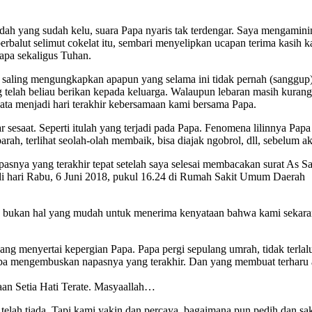
lidah yang sudah kelu, suara Papa nyaris tak terdengar. Saya mengamin
berbalut selimut cokelat itu, sembari menyelipkan ucapan terima kasih
apa sekaligus Tuhan.
mi saling mengungkapkan apapun yang selama ini tidak pernah (sanggup
 telah beliau berikan kepada keluarga. Walaupun lebaran masih kuran
yata menjadi hari terakhir kebersamaan kami bersama Papa.
sesaat. Seperti itulah yang terjadi pada Papa. Fenomena lilinnya Papa 
arah, terlihat seolah-olah membaik, bisa diajak ngobrol, dll, sebelum 
nya yang terakhir tepat setelah saya selesai membacakan surat As Sajd
n, di hari Rabu, 6 Juni 2018, pukul 16.24 di Rumah Sakit Umum Daerah
ja bukan hal yang mudah untuk menerima kenyataan bahwa kami sekara
ng menyertai kepergian Papa. Papa pergi sepulang umrah, tidak terlalu
a mengembuskan napasnya yang terakhir. Dan yang membuat terharu ad
aan Setia Hati Terate. Masyaallah…
elah tiada. Tapi kami yakin dan percaya, bagaimana pun pedih dan sa