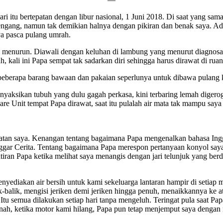
a hari itu bertepatan dengan libur nasional, 1 Juni 2018. Di saat yang 
lengang, namun tak demikian halnya dengan pikiran dan benak saya. Ada
a pasca pulang umrah.
ai menurun. Diawali dengan keluhan di lambung yang menurut diagnosa
, kali ini Papa sempat tak sadarkan diri sehingga harus dirawat di rua
beberapa barang bawaan dan pakaian seperlunya untuk dibawa pulang k
aksikan tubuh yang dulu gagah perkasa, kini terbaring lemah digerogo
e Unit tempat Papa dirawat, saat itu pulalah air mata tak mampu saya
ngatan saya. Kenangan tentang bagaimana Papa mengenalkan bahasa In
gar Cerita. Tentang bagaimana Papa merespon pertanyaan konyol saya
iran Papa ketika melihat saya menangis dengan jari telunjuk yang ber
ediakan air bersih untuk kami sekeluarga lantaran hampir di setiap m
balik, mengisi jeriken demi jeriken hingga penuh, menaikkannya ke 
Itu semua dilakukan setiap hari tanpa mengeluh. Teringat pula saat Pa
nah, ketika motor kami hilang, Papa pun tetap menjemput saya dengan n