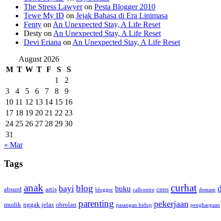
The Stress Lawyer
on
Pesta Blogger 2010
Tewe My ID
on
Jejak Bahasa di Era Linimasa
Fenty
on
An Unexpected Stay, A Life Reset
Desty
on
An Unexpected Stay, A Life Reset
Devi Eriana
on
An Unexpected Stay, A Life Reset
August 2026
M
T
W
T
F
S
S
1
2
3
4
5
6
7
8
9
10
11
12
13
14
15
16
17
18
19
20
21
22
23
24
25
26
27
28
29
30
31
« Mar
Tags
anak
curhat
blog
bayi
buku
absurd
artis
cpns
blogger
callcentre
demam
parenting
pekerjaan
mudik
nggak jelas
obrolan
pasangan hidup
penghargaan