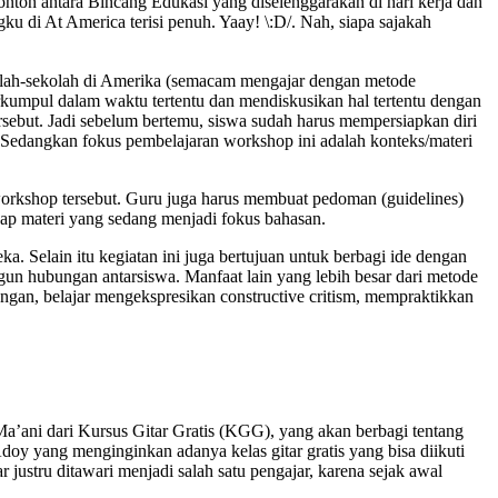
nton antara Bincang Edukasi yang diselenggarakan di hari kerja dan
ku di At America terisi penuh. Yaay! \:D/. Nah, siapa sajakah
kolah-sekolah di Amerika (semacam mengajar dengan metode
umpul dalam waktu tertentu dan mendiskusikan hal tertentu dengan
rsebut. Jadi sebelum bertemu, siswa sudah harus mempersiapkan diri
). Sedangkan fokus pembelajaran workshop ini adalah konteks/materi
orkshop tersebut. Guru juga harus membuat pedoman (guidelines)
ap materi yang sedang menjadi fokus bahasan.
 Selain itu kegiatan ini juga bertujuan untuk berbagi ide dengan
ngun hubungan antarsiswa. Manfaat lain yang lebih besar dari metode
an, belajar mengekspresikan constructive critism, mempraktikkan
Ma’ani dari Kursus Gitar Gratis (KGG), yang akan berbagi tentang
 Adoy yang menginginkan adanya kelas gitar gratis yang bisa diikuti
r justru ditawari menjadi salah satu pengajar, karena sejak awal