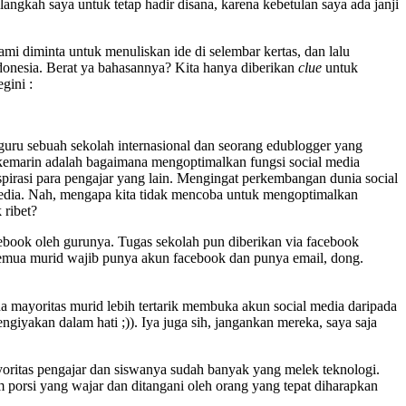
ngkah saya untuk tetap hadir disana, karena kebetulan saya ada janji
mi diminta untuk menuliskan ide di selembar kertas, dan lalu
ndonesia. Berat ya bahasannya? Kita hanya diberikan
clue
untuk
gini :
uru sebuah sekolah internasional dan seorang edublogger yang
kemarin adalah bagaimana mengoptimalkan fungsi social media
spirasi para pengajar yang lain. Mengingat perkembangan dunia social
media. Nah, mengapa kita tidak mencoba untuk mengoptimalkan
 ribet?
ebook oleh gurunya. Tugas sekolah pun diberikan via facebook
 semua murid wajib punya akun facebook dan punya email, dong.
ena mayoritas murid lebih tertarik membuka akun social media daripada
ngiyakan dalam hati ;)). Iya juga sih, jangankan mereka, saya saja
ayoritas pengajar dan siswanya sudah banyak yang melek teknologi.
porsi yang wajar dan ditangani oleh orang yang tepat diharapkan