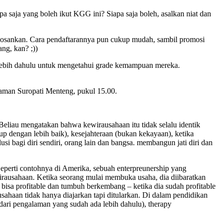
pa saja yang boleh ikut KGG ini? Siapa saja boleh, asalkan niat dan
embosankan. Cara pendaftarannya pun cukup mudah, sambil promosi
ng, kan? ;))
erlebih dahulu untuk mengetahui grade kemampuan mereka.
i Taman Suropati Menteng, pukul 15.00.
 Beliau mengatakan bahwa kewirausahaan itu tidak selalu identik
p dengan lebih baik), kesejahteraan (bukan kekayaan), ketika
si bagi diri sendiri, orang lain dan bangsa. membangun jati diri dan
Seperti contohnya di Amerika, sebuah enterpreunership yang
irausahaan. Ketika seorang mulai membuka usaha, dia diibaratkan
 bisa profitable dan tumbuh berkembang – ketika dia sudah profitable
sahaan tidak hanya diajarkan tapi ditularkan. Di dalam pendidikan
 dari pengalaman yang sudah ada lebih dahulu), therapy