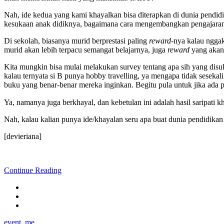
Nah, ide kedua yang kami khayalkan bisa diterapkan di dunia pend
kesukaan anak didiknya, bagaimana cara mengembangkan pengajar
Di sekolah, biasanya murid berprestasi paling
reward
-nya kalau ngga
murid akan lebih terpacu semangat belajarnya, juga
reward
yang akan 
Kita mungkin bisa mulai melakukan survey tentang apa sih yang disuka
kalau ternyata si B punya hobby travelling, ya mengapa tidak sesekali
buku yang benar-benar mereka inginkan. Begitu pula untuk jika ada po
Ya, namanya juga berkhayal, dan kebetulan ini adalah hasil saripati 
Nah, kalau kalian punya ide/khayalan seru apa buat dunia pendidikan
[devieriana]
Continue Reading
event
,
me