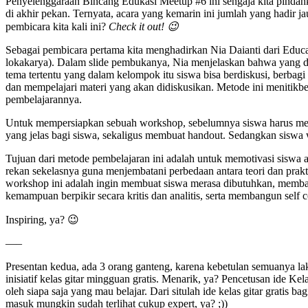
Penyelenggaraan Bincang Edukasi Meetup #6 ini sengaja kita pindah
di akhir pekan. Ternyata, acara yang kemarin ini jumlah yang hadir j
pembicara kita kali ini?
Check it out! 😉
Sebagai pembicara pertama kita menghadirkan Nia Daianti dari Educ
lokakarya). Dalam slide pembukanya, Nia menjelaskan bahwa yang d
tema tertentu yang dalam kelompok itu siswa bisa berdiskusi, berbag
dan mempelajari materi yang akan didiskusikan. Metode ini menitikbe
pembelajarannya.
Untuk mempersiapkan sebuah workshop, sebelumnya siswa harus mempe
yang jelas bagi siswa, sekaligus membuat handout. Sedangkan siswa
Tujuan dari metode pembelajaran ini adalah untuk memotivasi siswa 
rekan sekelasnya guna menjembatani perbedaan antara teori dan prakt
workshop ini adalah ingin membuat siswa merasa dibutuhkan, memba
kemampuan berpikir secara kritis dan analitis, serta membangun self 
Inspiring, ya? 😉
—–
Presentan kedua, ada 3 orang ganteng, karena kebetulan semuanya lak
inisiatif kelas gitar mingguan gratis. Menarik, ya? Pencetusan ide Kel
oleh siapa saja yang mau belajar. Dari situlah ide kelas gitar gratis 
masuk mungkin sudah terlihat cukup expert, ya? ;))