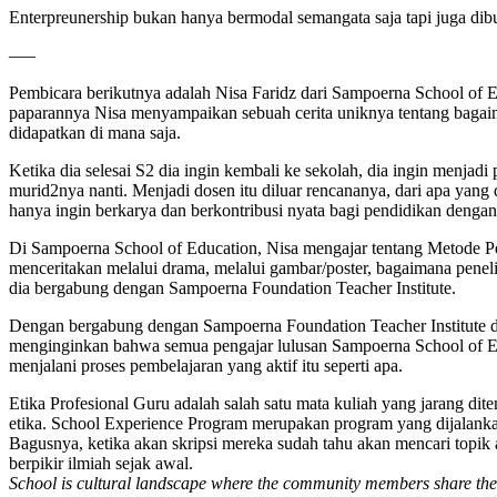
Enterpreunership bukan hanya bermodal semangata saja tapi juga dibu
—–
Pembicara berikutnya adalah Nisa Faridz dari Sampoerna School of 
paparannya Nisa menyampaikan sebuah cerita uniknya tentang bagaima
didapatkan di mana saja.
Ketika dia selesai S2 dia ingin kembali ke sekolah, dia ingin menjad
murid2nya nanti. Menjadi dosen itu diluar rencananya, dari apa yang d
hanya ingin berkarya dan berkontribusi nyata bagi pendidikan dengan
Di Sampoerna School of Education, Nisa mengajar tentang Metode Pene
menceritakan melalui drama, melalui gambar/poster, bagaimana penelit
dia bergabung dengan Sampoerna Foundation Teacher Institute.
Dengan bergabung dengan Sampoerna Foundation Teacher Institute di
menginginkan bahwa semua pengajar lulusan Sampoerna School of Edu
menjalani proses pembelajaran yang aktif itu seperti apa.
Etika Profesional Guru adalah salah satu mata kuliah yang jarang dit
etika. School Experience Program merupakan program yang dijalankan
Bagusnya, ketika akan skripsi mereka sudah tahu akan mencari topik a
berpikir ilmiah sejak awal.
School is cultural landscape where the community members share their k