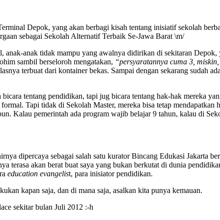
erminal Depok, yang akan berbagi kisah tentang inisiatif sekolah ber
rgaan sebagai Sekolah Alternatif Terbaik Se-Jawa Barat \m/
nal, anak-anak tidak mampu yang awalnya didirikan di sekitaran Depok,
rohim sambil berseloroh mengatakan,
“persyaratannya cuma 3, miskin, 
asnya terbuat dari kontainer bekas. Sampai dengan sekarang sudah ada
ya bicara tentang pendidikan, tapi jug bicara tentang hak-hak mereka ya
 formal. Tapi tidak di Sekolah Master, mereka bisa tetap mendapatkan
pun. Kalau pemerintah ada program wajib belajar 9 tahun, kalau di Seko
hirnya dipercaya sebagai salah satu kurator Bincang Edukasi Jakarta
erasa akan berat buat saya yang bukan berkutat di dunia pendidikan, t
ara
education evangelis
t, para inisiator pendidikan.
lakukan kapan saja, dan di mana saja, asalkan kita punya kemauan.
ce sekitar bulan Juli 2012 :-h