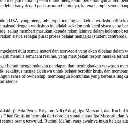
kan menjadi di akhir pekan untuk mengetahui perbandingan animo peno
auh lebih banyak dari pada acara sebelumnya, karena hampir semua bang
ation USA, yang mengambil topik tentang tata kelola workshop di se
imaksud dengan workshop ini adalah sekelompok kecil siswa yang berk
i ide, saling memberi masukan kepada rekan lainnya dalam kelompok te
ratkan siswa sebagai pusat proses belajar mengajar (student centrered
lajari dulu semua materi dan teori-teori yang akan dibahas dalam w
 wajib menulis semacam resume, yang merupakan respon mereka terhad
agar berani mengemukakan pendapat, dan meningkatkan wawasan mereka.
ik, sekaligus mengajak siswa untuk belajar berpikir kritis, dan memba
ngun sense of ownership, membangun komunitas yang berbasis lingkung
confidence.
i-laki ;)). Ada Petrus Briyanto Adi (Adoy), Iga Massardi, dan Ruchul 
as Gitar Gratis ini bermula dari obrolan santai antara Iga Massardi dan
bagi semua orang terwujud. Ruchul Ma’ani yang awalnya ingin belajar gita