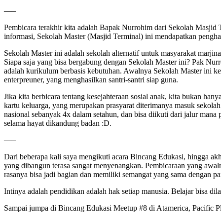
—–
Pembicara terakhir kita adalah Bapak Nurrohim dari Sekolah Masjid T
informasi, Sekolah Master (Masjid Terminal) ini mendapatkan pengha
Sekolah Master ini adalah sekolah alternatif untuk masyarakat marji
Siapa saja yang bisa bergabung dengan Sekolah Master ini? Pak Nur
adalah kurikulum berbasis kebutuhan. Awalnya Sekolah Master ini kel
enterpreuner, yang menghasilkan santri-santri siap guna.
Jika kita berbicara tentang kesejahteraan sosial anak, kita bukan han
kartu keluarga, yang merupakan prasyarat diterimanya masuk sekolah
nasional sebanyak 4x dalam setahun, dan bisa diikuti dari jalur mana 
selama hayat dikandung badan :D.
—–
Dari beberapa kali saya mengikuti acara Bincang Edukasi, hingga ak
yang dibangun terasa sangat menyenangkan. Pembicaraan yang awalnya t
rasanya bisa jadi bagian dan memiliki semangat yang sama dengan p
Intinya adalah pendidikan adalah hak setiap manusia. Belajar bisa di
Sampai jumpa di Bincang Edukasi Meetup #8 di Atamerica, Pacific Pla