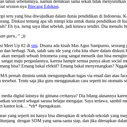
ngan tahun sebelumnya, namun demikian sama sekali tidak menyurutkan la
ut session
-nya
Bincang Edukasi
.
mpi seru yang bisa diwujudkan dalam dunia pendidikan di Indonesia. Ka
 orang. Diskusi tentang apa sih mimpi kita untuk dunia pendidikan di I
? Eh iya, iseng saya lihat sebelah, jadi ketawa sendiri. Dia menulis be
an guru..” ;))
asi Meet Up #2 di
sini
. Disana ada kisah Mas Agus Sampurno, seorang g
n dan berbagi. Nah, salah satu ide yang coba kita
share
dalam diskusi 
 ini akan menjadi sebuah fenomena yang sangat menarik dan bisa mengin
ah sangat maju pergaulannya, karena hampir semua punya akun social 
 Emang bisa? Emang bakal efektif? Emang bakal menyenangkan? Nggak
 SMA pernah diminta untuk mengumpulkan tugas via email dan atau fac
 tersebut. Tentu saja jika guru menggunakan cara seperti ini otomatis
 media digital lainnya itu gimana ceritanya? Dia bilang alasannya kar
batkan socmed sebagai sarana belajar mengajar. Saya tertawa, sambil me
anet kantor kok… *eh* #pengakuan.
aran yang seperti ini hanya bisa diterapkan di sekolah-sekolah yang m
ditunjang dengan SDM yang sama-sama siap, dan jika diterapkan dalam 