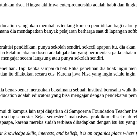
tuhkan riset. Hingga akhirnya enterpreunership adalah habit dan lingk
Education yang akan membahas tentang konsep pendidikan bagi calon 
na dia mendapatkan banyak pelajaran berharga saat di lapangan softba
i praktisi pendidikan, punya sekolah sendiri, sekecil apapun itu, dia
ia ketahui jabatan dosen adalah jabatan yang berorientasi pada jabatan 
 mengajar secara langsung atau punya sekolah sendiri.
litian. Tapi ketika sampai di bab Etika penelitian dia tidak ingin m
ian itu dilakukan secara etis. Karena jiwa Nisa yang ingin selalu ingi
a benar-benar merasakan bagaimana sebuah institusi berusaha walk th
cation adalah educators yang bisa mengajar dengan pendekatan pembe
emui di kampus lain tapi diajarkan di Sampoerna Foundation Teacher In
 setiap semester. Sejak semester 1 mahasiswa praktikum di sekolah r
paapa, karena mereka sudah terbiasa dihadapkan dengan isu-isu yang re
nowledge skills, interests, and beliefs, it is an organics place where 