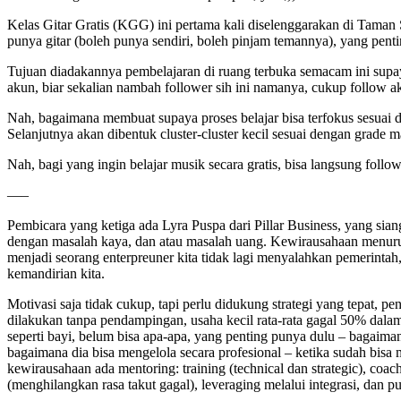
Kelas Gitar Gratis (KGG) ini pertama kali diselenggarakan di Taman S
punya gitar (boleh punya sendiri, boleh pinjam temannya), yang penti
Tujuan diadakannya pembelajaran di ruang terbuka semacam ini supay
akun, biar sekalian nambah follower sih ini namanya, cukup follow
Nah, bagaimana membuat supaya proses belajar bisa terfokus sesuai
Selanjutnya akan dibentuk cluster-cluster kecil sesuai dengan grade 
Nah, bagi yang ingin belajar musik secara gratis, bisa langsung follo
—–
Pembicara yang ketiga ada Lyra Puspa dari Pillar Business, yang sia
dengan masalah kaya, dan atau masalah uang. Kewirausahaan menurut 
menjadi seorang enterpreuner kita tidak lagi menyalahkan pemerintah,
kemandirian kita.
Motivasi saja tidak cukup, tapi perlu didukung strategi yang tepat
dilakukan tanpa pendampingan, usaha kecil rata-rata gagal 50% dala
seperti bayi, belum bisa apa-apa, yang penting punya dulu – bagaiman
bagaimana dia bisa mengelola secara profesional – ketika sudah bisa 
kewirausahaan ada mentoring: training (technical dan strategic), coa
(menghilangkan rasa takut gagal), leveraging melalui integrasi, dan pu