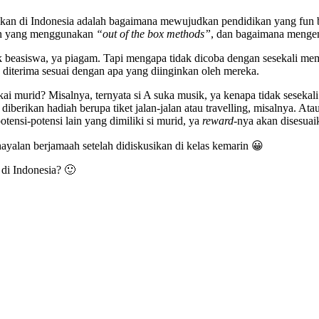
idikan di Indonesia adalah bagaimana mewujudkan pendidikan yang fun
an yang menggunakan
“out of the box methods”
, dan bagaimana meng
k beasiswa, ya piagam. Tapi mengapa tidak dicoba dengan sesekali m
diterima sesuai dengan apa yang diinginkan oleh mereka.
i murid? Misalnya, ternyata si A suka musik, ya kenapa tidak sesekali
 diberikan hadiah berupa tiket jalan-jalan atau travelling, misalnya. A
tensi-potensi lain yang dimiliki si murid, ya
reward
-nya akan disesua
khayalan berjamaah setelah didiskusikan di kelas kemarin 😀
 di Indonesia? 🙂