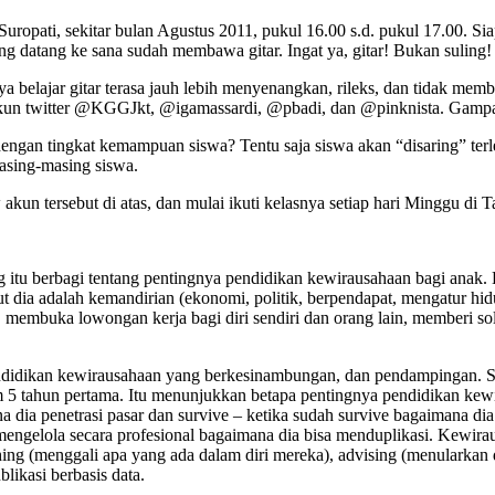
uropati, sekitar bulan Agustus 2011, pukul 16.00 s.d. pukul 17.00. Sia
ng datang ke sana sudah membawa gitar. Ingat ya, gitar! Bukan suling!
a belajar gitar terasa jauh lebih menyenangkan, rileks, dan tidak m
 akun twitter @KGGJkt, @igamassardi, @pbadi, dan @pinknista. Gampa
 dengan tingkat kemampuan siswa? Tentu saja siswa akan “disaring” t
masing-masing siswa.
w akun tersebut di atas, dan mulai ikuti kelasnya setiap hari Minggu d
ng itu berbagi tentang pentingnya pendidikan kewirausahaan bagi anak.
dia adalah kemandirian (ekonomi, politik, berpendapat, mengatur hidu
 membuka lowongan kerja bagi diri sendiri dan orang lain, memberi solu
, pendidikan kewirausahaan yang berkesinambungan, dan pendampingan. 
m 5 tahun pertama. Itu menunjukkan betapa pentingnya pendidikan kew
a dia penetrasi pasar dan survive – ketika sudah survive bagaimana dia
mengelola secara profesional bagaimana dia bisa menduplikasi. Kewirau
ching (menggali apa yang ada dalam diri mereka), advising (menularkan
blikasi berbasis data.