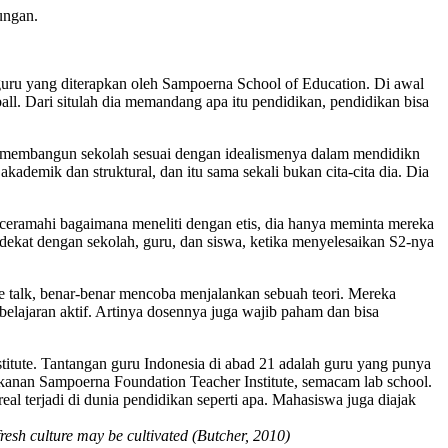
ungan.
guru yang diterapkan oleh Sampoerna School of Education. Di awal
ll. Dari situlah dia memandang apa itu pendidikan, pendidikan bisa
 akan membangun sekolah sesuai dengan idealismenya dalam mendidikn
akademik dan struktural, dan itu sama sekali bukan cita-cita dia. Dia
enceramahi bagaimana meneliti dengan etis, dia hanya meminta mereka
n dekat dengan sekolah, guru, dan siswa, ketika menyelesaikan S2-nya
e talk, benar-benar mencoba menjalankan sebuah teori. Mereka
lajaran aktif. Artinya dosennya juga wajib paham dan bisa
stitute. Tantangan guru Indonesia di abad 21 adalah guru yang punya
ekanan Sampoerna Foundation Teacher Institute, semacam lab school.
al terjadi di dunia pendidikan seperti apa. Mahasiswa juga diajak
fresh culture may be cultivated (Butcher, 2010)