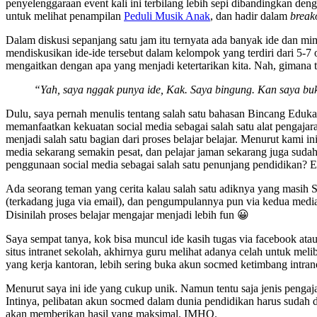
penyelenggaraan event kali ini terbilang lebih sepi dibandingkan de
untuk melihat penampilan
Peduli Musik Anak
, dan hadir dalam
breako
Dalam diskusi sepanjang satu jam itu ternyata ada banyak ide dan mi
mendiskusikan ide-ide tersebut dalam kelompok yang terdiri dari 5-7
mengaitkan dengan apa yang menjadi ketertarikan kita. Nah, gimana tuh
“Yah, saya nggak punya ide, Kak. Saya bingung. Kan saya buk
Dulu, saya pernah menulis tentang salah satu bahasan Bincang Eduk
memanfaatkan kekuatan social media sebagai salah satu alat pengajara
menjadi salah satu bagian dari proses belajar belajar. Menurut kami
media sekarang semakin pesat, dan pelajar jaman sekarang juga sud
penggunaan social media sebagai salah satu penunjang pendidikan?
Ada seorang teman yang cerita kalau salah satu adiknya yang masih
(terkadang juga via email), dan pengumpulannya pun via kedua media
Disinilah proses belajar mengajar menjadi lebih fun 😀
Saya sempat tanya, kok bisa muncul ide kasih tugas via facebook atau
situs intranet sekolah, akhirnya guru melihat adanya celah untuk meli
yang kerja kantoran, lebih sering buka akun socmed ketimbang intr
Menurut saya ini ide yang cukup unik. Namun tentu saja jenis pengaj
Intinya, pelibatan akun socmed dalam dunia pendidikan harus sudah 
akan memberikan hasil yang maksimal. IMHO.